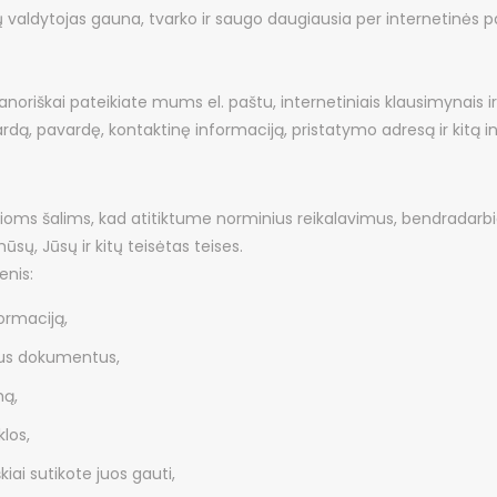
aldytojas gauna, tvarko ir saugo daugiausia per internetinės pa
škai pateikiate mums el. paštu, internetiniais klausimynais ir ki
ą, pavardę, kontaktinę informaciją, pristatymo adresą ir kitą inf
ioms šalims, kad atitiktume norminius reikalavimus, bendradarb
mūsų, Jūsų ir kitų teisėtas teises.
nis:
ormaciją,
amus dokumentus,
mą,
los,
kiai sutikote juos gauti,