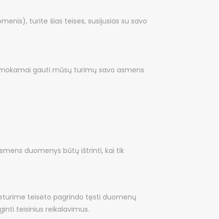
nis), turite šias teises, susijusias su savo
sę nemokamai gauti mūsų turimų savo asmens
smens duomenys būtų ištrinti, kai tik
 neturime teisėto pagrindo tęsti duomenų
inti teisinius reikalavimus.