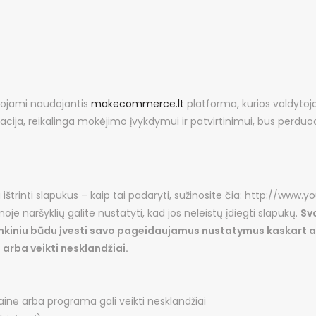
rojami naudojantis
makecommerce.lt
platforma, kurios valdytojas
macija, reikalinga mokėjimo įvykdymui ir patvirtinimui, bus perd
ištrinti slapukus – kaip tai padaryti, sužinosite čia: http://www.y
je naršyklių galite nustatyti, kad jos neleistų įdiegti slapukų.
Sv
 rankiniu būdu įvesti savo pageidaujamus nustatymus kaskart a
i arba veikti nesklandžiai.
tainė arba programa gali veikti nesklandžiai