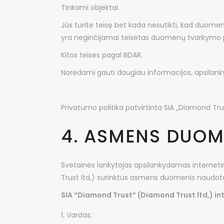
Tinkami objektai.
Jūs turite teisę bet kada nesutikti, kad duomen
yra neginčijamai teisėtas duomenų tvarkymo 
Kitos teisės pagal BDAR.
Norėdami gauti daugiau informacijos, apsilan
Privatumo politika patvirtinta SIA „Diamond Tr
4. ASMENS DUO
Svetainės lankytojas apsilankydamas internet
Trust ltd,) surinktus asmens duomenis naudotų ti
SIA “Diamond Trust” (Diamond Trust ltd,) in
Vardas;