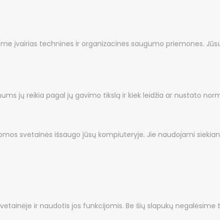
 įvairias technines ir organizacines saugumo priemones. Jū
jų reikia pagal jų gavimo tikslą ir kiek leidžia ar nustato norm
ankomos svetainės išsaugo jūsų kompiuteryje. Jie naudojami siekian
 svetainėje ir naudotis jos funkcijomis. Be šių slapukų negalėsime