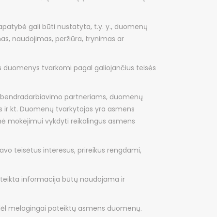
apatybė gali būti nustatyta, t.y. y., duomenų
as, naudojimas, peržiūra, trynimas ar
s duomenys tvarkomi pagal galiojančius teisės
is bendradarbiavimo partneriams, duomenų
s ir kt. Duomenų tvarkytojas yra asmens
 mokėjimui vykdyti reikalingus asmens
avo teisėtus interesus, prireikus rengdami,
teikta informacija būtų naudojama ir
 dėl melagingai pateiktų asmens duomenų.