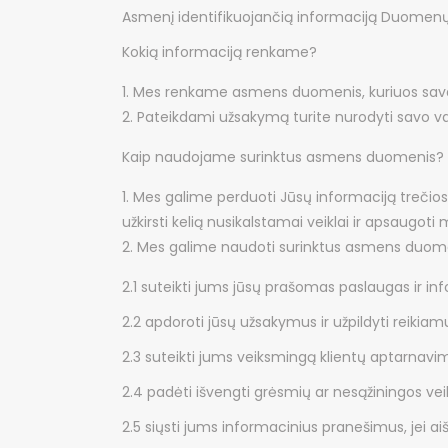
Asmenį identifikuojančią informaciją Duomenų v
Kokią informaciją renkame?
Mes renkame asmens duomenis, kuriuos savanori
Pateikdami užsakymą turite nurodyti savo vard
Kaip naudojame surinktus asmens duomenis?
Mes galime perduoti Jūsų informaciją trečios
užkirsti kelią nusikalstamai veiklai ir apsaugoti 
Mes galime naudoti surinktus asmens duome
2.1 suteikti jums jūsų prašomas paslaugas ir inf
2.2 apdoroti jūsų užsakymus ir užpildyti reiki
2.3 suteikti jums veiksmingą klientų aptarnavi
2.4 padėti išvengti grėsmių ar nesąžiningos veik
2.5 siųsti jums informacinius pranešimus, jei aiš