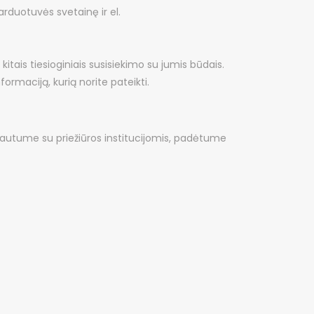
rduotuvės svetainę ir el.
tais tiesioginiais susisiekimo su jumis būdais.
ormaciją, kurią norite pateikti.
iautume su priežiūros institucijomis, padėtume