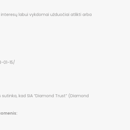
 interesų labui vykdomai užduočiai atlikti arba
3-01-15/
s sutinka, kad SIA “Diamond Trust” (Diamond
uomenis: