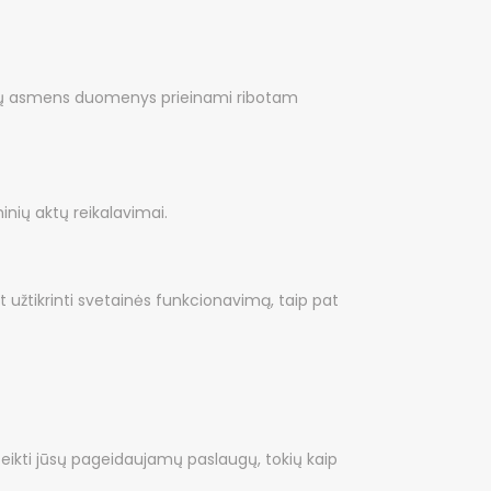
sų asmens duomenys prieinami ribotam
inių aktų reikalavimai.
t užtikrinti svetainės funkcionavimą, taip pat
 teikti jūsų pageidaujamų paslaugų, tokių kaip