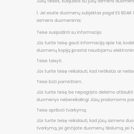
Jūsų teisės, susijusios su jūsų asmens duomen
Jei esate duomenų subjektas pagal ES BDAR (pa
asmens duomenimis:
Teisė susipažinti su informacija.
Jūs turite teisę gauti informaciją apie tai, 
duomenų kopiją įprastai naudojamu elektronin
Teisė taisyti.
Jūs turite teisę reikalauti, kad netikslūs ar n
Teisė būti pamirštam.
Jūs turite teisę be nepagrįsto delsimo atšaukti
duomenys nebereikalingi Jūsų prašomoms pasla
Teisė apriboti tvarkymą.
Jūs turite teisę reikalauti, kad jūsų asmens 
tvarkymą, jei ginčijate duomenų tikslumą, jei tv