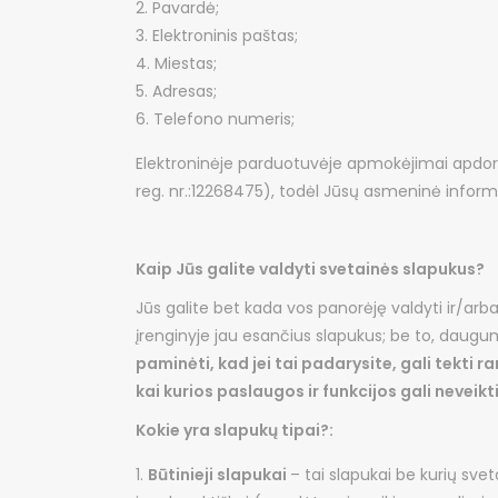
Pavardė;
Elektroninis paštas;
Miestas;
Adresas;
Telefono numeris;
Elektroninėje parduotuvėje apmokėjimai apdo
reg. nr.:12268475), todėl Jūsų asmeninė infor
Kaip Jūs galite valdyti svetainės slapukus?
Jūs galite bet kada vos panorėję valdyti ir/arba 
įrenginyje jau esančius slapukus; be to, daugumo
paminėti, kad jei tai padarysite, gali tekti
kai kurios paslaugos ir funkcijos gali neveikt
Kokie yra slapukų tipai?:
Būtinieji slapukai
– tai slapukai be kurių sve