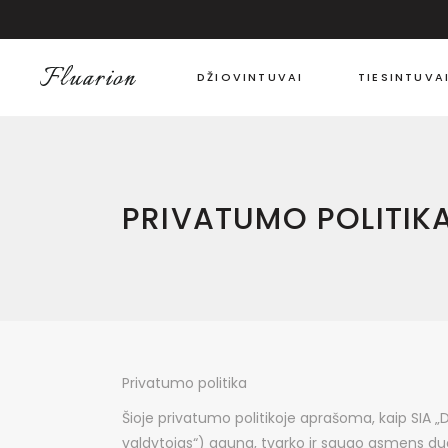
DŽIOVINTUVAI
TIESINTUVA
PRIVATUMO POLITIK
Privatumo politika
Šioje privatumo politikoje aprašoma, kaip SIA 
valdytojas“) gauna, tvarko ir saugo asmens du