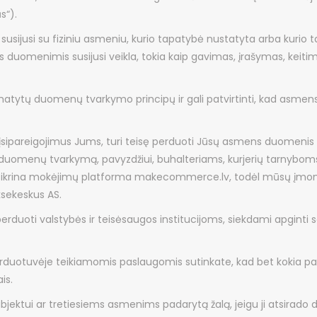
s“).
sijusi su fiziniu asmeniu, kurio tapatybė nustatyta arba kurio t
 duomenimis susijusi veikla, tokia kaip gavimas, įrašymas, keitim
atytų duomenų tvarkymo principų ir gali patvirtinti, kad asmen
 įsipareigojimus Jums, turi teisę perduoti Jūsų asmens duomen
 duomenų tvarkymą, pavyzdžiui, buhalteriams, kurjerių tarnybom
ikrina mokėjimų platforma makecommerce.lv, todėl mūsų įmonė
sekeskus AS.
duoti valstybės ir teisėsaugos institucijoms, siekdami apginti s
rduotuvėje teikiamomis paslaugomis sutinkate, kad bet kokia pa
is.
ktui ar tretiesiems asmenims padarytą žalą, jeigu ji atsirado