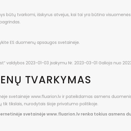
ys būtų tvarkomi, išskyrus atvejus, kai tai yra būtina visuomenės
pagrindas.
kykite ES duomenų apsaugos svetainėje.
ust“ valdybos 2023-01-03 įsakymu Nr. 2023-03-01 Galioja nuo 202
MENŲ TVARKYMAS
inėje svetainėje www.fluarion.lv ir pateikdamas asmens duomeni
k tikslais, nurodytais šioje privatumo politikoje.
ternetinėje svetainėje www.fluarion.lv renka tokius asmens d