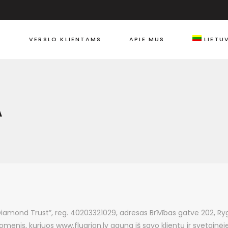
I
VERSLO KLIENTAMS
APIE MUS
LIETU
A
„Diamond Trust”, reg. 40203321029, adresas Brīvības gatve 202, Ry
omenis, kuriuos www.fluarion.lv gauna iš savo klientų ir svetai