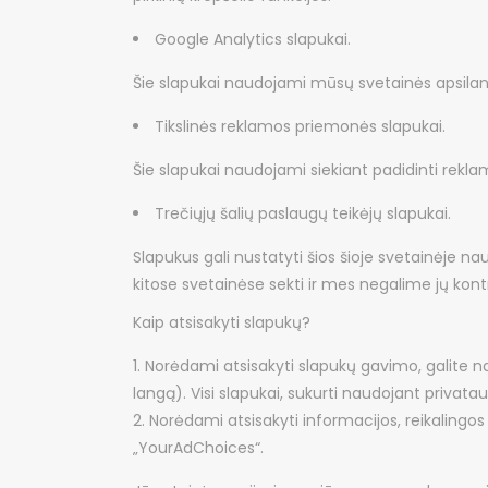
Google Analytics slapukai.
Šie slapukai naudojami mūsų svetainės apsilan
Tikslinės reklamos priemonės slapukai.
Šie slapukai naudojami siekiant padidinti rekla
Trečiųjų šalių paslaugų teikėjų slapukai.
Slapukus gali nustatyti šios šioje svetainėje na
kitose svetainėse sekti ir mes negalime jų kontr
Kaip atsisakyti slapukų?
Norėdami atsisakyti slapukų gavimo, galite n
langą). Visi slapukai, sukurti naudojant privata
Norėdami atsisakyti informacijos, reikalingos
„YourAdChoices“.