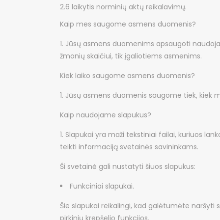
2.6 laikytis norminių aktų reikalavimų.
Kaip mes saugome asmens duomenis?
Jūsų asmens duomenims apsaugoti naudojame
žmonių skaičiui, tik įgaliotiems asmenims.
Kiek laiko saugome asmens duomenis?
Jūsų asmens duomenis saugome tiek, kiek mums 
Kaip naudojame slapukus?
Slapukai yra maži tekstiniai failai, kuriuos l
teikti informaciją svetainės savininkams.
Ši svetainė gali nustatyti šiuos slapukus:
Funkciniai slapukai.
Šie slapukai reikalingi, kad galėtumėte naršyti
pirkinių krepšelio funkcijos.