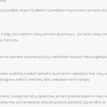
imis
vyzdžiui, esate ES pilietis ir pateikiate mums savo asmens duome
kodėl ir kaip yra tvarkomi Jūsų asmens duomenys. Jūs turite tei
iu formatu.
eišsamūs asmens duomenys būtų nedelsiant ištaisyti arba papildyti.
 savo sutikimą tvarkyti asmens duomenis ir reikalauti, kad Jūsų a
ugoms teikti ir norminių aktų reikalavimams vykdyti.
duomenų tvarkymas būtų apribotas, jei tam prieštaraujate ir mes
arkymas yra neteisėtas arba jei prašote pareikšti, įgyvendinti ar g