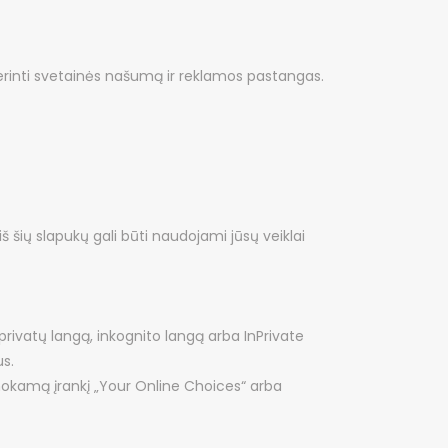
erinti svetainės našumą ir reklamos pastangas.
 šių slapukų gali būti naudojami jūsų veiklai
ivatų langą, inkognito langą arba InPrivate
us.
nemokamą įrankį „Your Online Choices“ arba