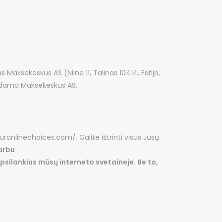
 Maksekeskus AS (Niine 11, Talinas 10414, Estija,
uodama Maksekeskus AS.
ouronlinechoices.com/. Galite ištrinti visus Jūsų
arbu
psilankius mūsų interneto svetainėje. Be to,