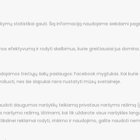
kymų statistikai gauti. Šią informaciją naudojame siekdami pag
mos efektyvumą ir rodyti skelbimus, kurie greičiausiai jus domina.
udojamos trečiųjų šalių paslaugos: Facebook mygtukas. Kai kurie iš
oliuoti, nes šie slapukai nėra nustatyti mūsų svetainėje.
audoti daugumos naršyklių teikiamą privataus naršymo režimą (pr
us naršymo režimą, ištrinami, kai tik uždarote visus naršyklės lang
 tikslinei reklamai rodyti, rinkimo ir naudojimo, galite naudoti 