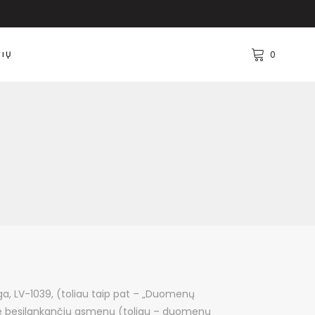
VIŲ
0
ga, LV-1039, (toliau taip pat – „Duomenų
nėje besilankančių asmenų (toliau – duomenų