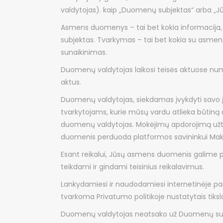
valdytojas). kaip „Duomenų subjektas“ arba „Jū
Asmens duomenys – tai bet kokia informacija, su
subjektas. Tvarkymas – tai bet kokia su asmens
sunaikinimas.
Duomenų valdytojas laikosi teisės aktuose num
aktus.
Duomenų valdytojas, siekdamas įvykdyti savo
tvarkytojams, kurie mūsų vardu atlieka būtiną
duomenų valdytojas. Mokėjimų apdorojimą užt
duomenis perduoda platformos savininkui Mak
Esant reikalui, Jūsų asmens duomenis galime per
teikdami ir gindami teisinius reikalavimus.
Lankydamiesi ir naudodamiesi internetinėje pa
tvarkoma Privatumo politikoje nustatytais tiksla
Duomenų valdytojas neatsako už Duomenų subje