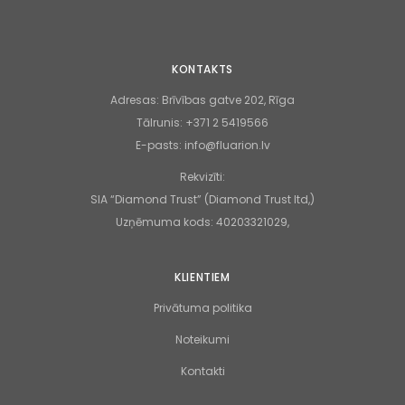
KONTAKTS
Adresas:
Brīvības gatve 202, Rīga
Tālrunis:
+371 2 5419566
E-pasts:
info@fluarion.lv
Rekvizīti:
SIA “Diamond Trust” (Diamond Trust ltd,)
Uzņēmuma kods: 40203321029,
KLIENTIEM
Privātuma politika
Noteikumi
Kontakti