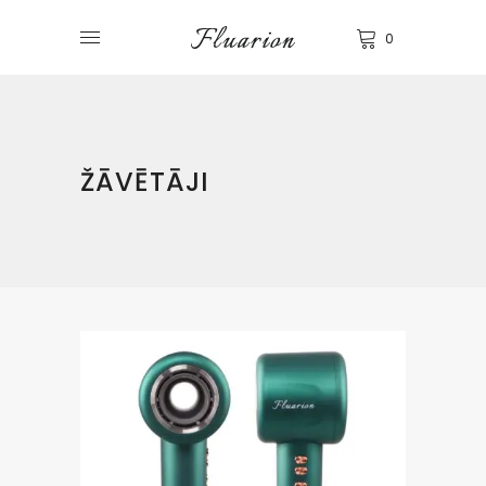
0
ŽĀVĒTĀJI