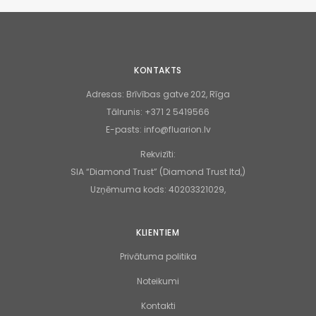
KONTAKTS
Adresas:
Brīvības gatve 202, Rīga
Tālrunis:
+371 2 5419566
E-pasts:
info@fluarion.lv
Rekvizīti:
SIA “Diamond Trust” (Diamond Trust ltd,)
Uzņēmuma kods: 40203321029,
KLIENTIEM
Privātuma politika
Noteikumi
Kontakti