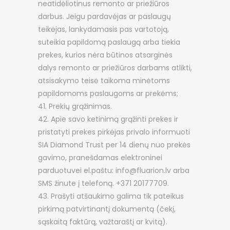
neatidėliotinus remonto ar priežiūros
darbus. Jeigu pardavėjas ar paslaugų
teikėjas, lankydamasis pas vartotoją,
suteikia papildomą paslaugą arba tiekia
prekes, kurios nėra būtinos atsarginės
dalys remonto ar priežiūros darbams atlikti,
atsisakymo teisė taikoma minėtoms
papildomoms paslaugoms ar prekėms;
Prekių grąžinimas.
Apie savo ketinimą grąžinti prekes ir
pristatyti prekes pirkėjas privalo informuoti
SIA Diamond Trust per 14 dienų nuo prekės
gavimo, pranešdamas elektroninei
parduotuvei el.paštu: info@fluarion.lv arba
SMS žinute į telefoną. +371 20177709.
Prašyti atšaukimo galima tik pateikus
pirkimą patvirtinantį dokumentą (čekį,
sąskaitą faktūrą, važtaraštį ar kvitą).