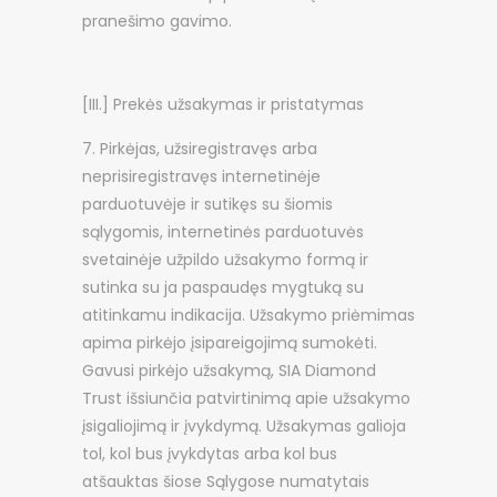
pranešimo gavimo.
[III.] Prekės užsakymas ir pristatymas
Pirkėjas, užsiregistravęs arba
neprisiregistravęs internetinėje
parduotuvėje ir sutikęs su šiomis
sąlygomis, internetinės parduotuvės
svetainėje užpildo užsakymo formą ir
sutinka su ja paspaudęs mygtuką su
atitinkamu indikacija. Užsakymo priėmimas
apima pirkėjo įsipareigojimą sumokėti.
Gavusi pirkėjo užsakymą, SIA Diamond
Trust išsiunčia patvirtinimą apie užsakymo
įsigaliojimą ir įvykdymą. Užsakymas galioja
tol, kol bus įvykdytas arba kol bus
atšauktas šiose Sąlygose numatytais