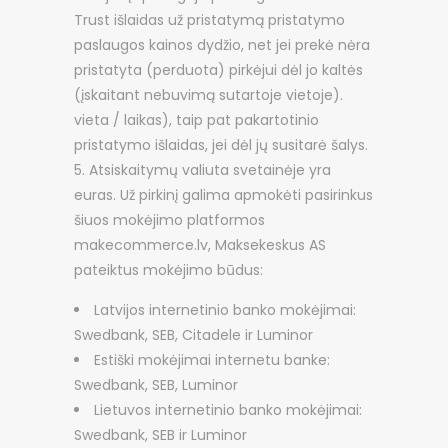
Trust išlaidas už pristatymą pristatymo
paslaugos kainos dydžio, net jei prekė nėra
pristatyta (perduota) pirkėjui dėl jo kaltės
(įskaitant nebuvimą sutartoje vietoje).
vieta / laikas), taip pat pakartotinio
pristatymo išlaidas, jei dėl jų susitarė šalys.
Atsiskaitymų valiuta svetainėje yra
euras. Už pirkinį galima apmokėti pasirinkus
šiuos mokėjimo platformos
makecommerce.lv, Maksekeskus AS
pateiktus mokėjimo būdus:
Latvijos internetinio banko mokėjimai:
Swedbank, SEB, Citadele ir Luminor
Estiški mokėjimai internetu banke:
Swedbank, SEB, Luminor
Lietuvos internetinio banko mokėjimai:
Swedbank, SEB ir Luminor