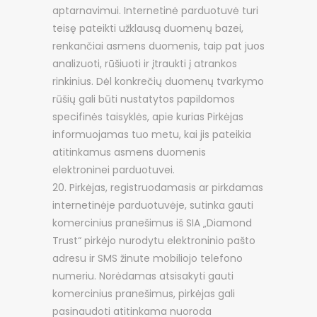
aptarnavimui. Internetinė parduotuvė turi
teisę pateikti užklausą duomenų bazei,
renkančiai asmens duomenis, taip pat juos
analizuoti, rūšiuoti ir įtraukti į atrankos
rinkinius. Dėl konkrečių duomenų tvarkymo
rūšių gali būti nustatytos papildomos
specifinės taisyklės, apie kurias Pirkėjas
informuojamas tuo metu, kai jis pateikia
atitinkamus asmens duomenis
elektroninei parduotuvei.
Pirkėjas, registruodamasis ar pirkdamas
internetinėje parduotuvėje, sutinka gauti
komercinius pranešimus iš SIA „Diamond
Trust“ pirkėjo nurodytu elektroninio pašto
adresu ir SMS žinute mobiliojo telefono
numeriu. Norėdamas atsisakyti gauti
komercinius pranešimus, pirkėjas gali
pasinaudoti atitinkama nuoroda