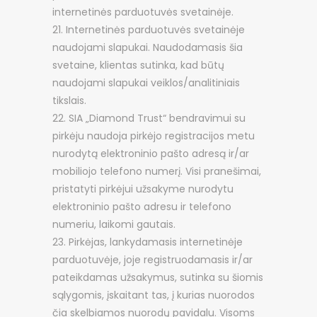
internetinės parduotuvės svetainėje.
Internetinės parduotuvės svetainėje
naudojami slapukai. Naudodamasis šia
svetaine, klientas sutinka, kad būtų
naudojami slapukai veiklos/analitiniais
tikslais.
SIA „Diamond Trust“ bendravimui su
pirkėju naudoja pirkėjo registracijos metu
nurodytą elektroninio pašto adresą ir/ar
mobiliojo telefono numerį. Visi pranešimai,
pristatyti pirkėjui užsakyme nurodytu
elektroninio pašto adresu ir telefono
numeriu, laikomi gautais.
Pirkėjas, lankydamasis internetinėje
parduotuvėje, joje registruodamasis ir/ar
pateikdamas užsakymus, sutinka su šiomis
sąlygomis, įskaitant tas, į kurias nuorodos
čia skelbiamos nuorodų pavidalu. Visoms