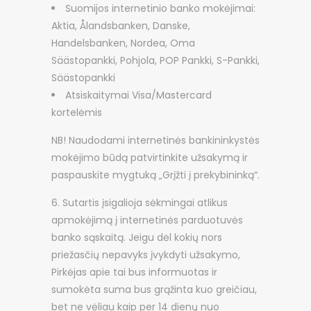
Suomijos internetinio banko mokėjimai:
Aktia, Ålandsbanken, Danske,
Handelsbanken, Nordea, Oma
Säästopankki, Pohjola, POP Pankki, S-Pankki,
Säästopankki
Atsiskaitymai Visa/Mastercard
kortelėmis
NB! Naudodami internetinės bankininkystės
mokėjimo būdą patvirtinkite užsakymą ir
paspauskite mygtuką „Grįžti į prekybininką“.
Sutartis įsigalioja sėkmingai atlikus
apmokėjimą į internetinės parduotuvės
banko sąskaitą. Jeigu dėl kokių nors
priežasčių nepavyks įvykdyti užsakymo,
Pirkėjas apie tai bus informuotas ir
sumokėta suma bus grąžinta kuo greičiau,
bet ne vėliau kaip per 14 dienų nuo