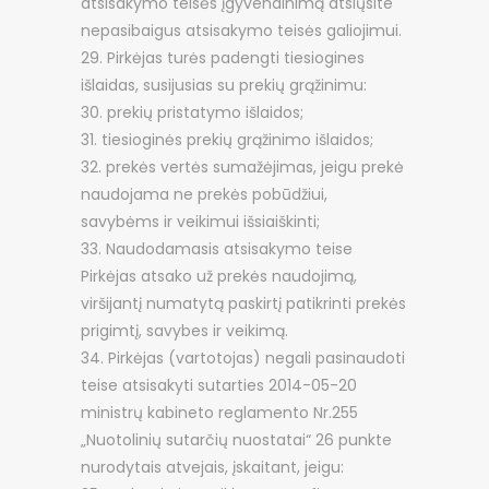
atsisakymo teisės įgyvendinimą atsiųsite
nepasibaigus atsisakymo teisės galiojimui.
Pirkėjas turės padengti tiesiogines
išlaidas, susijusias su prekių grąžinimu:
prekių pristatymo išlaidos;
tiesioginės prekių grąžinimo išlaidos;
prekės vertės sumažėjimas, jeigu prekė
naudojama ne prekės pobūdžiui,
savybėms ir veikimui išsiaiškinti;
Naudodamasis atsisakymo teise
Pirkėjas atsako už prekės naudojimą,
viršijantį numatytą paskirtį patikrinti prekės
prigimtį, savybes ir veikimą.
Pirkėjas (vartotojas) negali pasinaudoti
teise atsisakyti sutarties 2014-05-20
ministrų kabineto reglamento Nr.255
„Nuotolinių sutarčių nuostatai“ 26 punkte
nurodytais atvejais, įskaitant, jeigu: