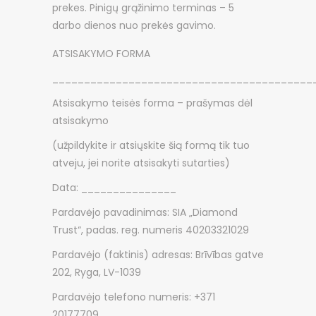
prekes. Pinigų grąžinimo terminas – 5
darbo dienos nuo prekės gavimo.
ATSISAKYMO FORMA
_________________________________________
Atsisakymo teisės forma – prašymas dėl
atsisakymo
(užpildykite ir atsiųskite šią formą tik tuo
atveju, jei norite atsisakyti sutarties)
Data: _______________
Pardavėjo pavadinimas: SIA „Diamond
Trust“, padas. reg. numeris 40203321029
Pardavėjo (faktinis) adresas: Brīvības gatve
202, Ryga, LV-1039
Pardavėjo telefono numeris: +371
20177709