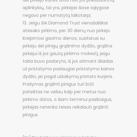
dėl pirkėjo kaltės arba nuo jos priklausančių
aplinkybių, tai yra, pirkėjas šiose sąlygose
negavo per numatytą laikotarpį
Jeigu SIA Diamond Trust vienašališkai
atsisako pirkimo, per 30 dienų nuo pirkėjo
kreipimosi gavimo dienos, susitarusi su
pirkėju dėl pinigų grąžinimo dydžio, grąžina
pirkėjui iš jos gautą pirkimo mokestį, jeigu
tokia buvo padaryta, iš jos atimant išlaidas
už pristatymo paslaugas pristatymo kainos
dydžio, jei pagal užsakymą pristato kurjeris.
Prašymas grąžinti pinigus turi būti
pateiktas ne vėliau kaip per metus nuo
pirkimo datos, o šiam terminui pasibaigus,
pirkėjas netenka teisės reikalauti grąžinti
pinigus.