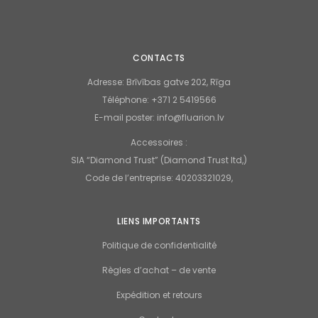
CONTACTS
Adresse:
Brīvības gatve 202, Rīga
Téléphone:
+371 2 5419566
E
-mail
poster
:
info@fluarion.lv
Accessoires :
SIA “Diamond Trust” (Diamond Trust ltd,)
Code de l’entreprise: 40203321029,
LIENS IMPORTANTS
Politique de confidentialité
Règles d’achat – de vente
Expédition et retours