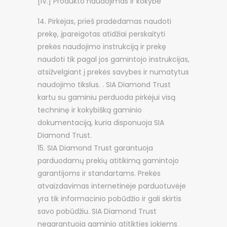
[IV.] Produkto naudojimas ir kokybė
Pirkėjas, prieš pradėdamas naudoti
prekę, įpareigotas atidžiai perskaityti
prekės naudojimo instrukciją ir prekę
naudoti tik pagal jos gamintojo instrukcijas,
atsižvelgiant į prekės savybes ir numatytus
naudojimo tikslus. . SIA Diamond Trust
kartu su gaminiu perduoda pirkėjui visą
techninę ir kokybišką gaminio
dokumentaciją, kuria disponuoja SIA
Diamond Trust.
SIA Diamond Trust garantuoja
parduodamų prekių atitikimą gamintojo
garantijoms ir standartams. Prekės
atvaizdavimas internetinėje parduotuvėje
yra tik informacinio pobūdžio ir gali skirtis
savo pobūdžiu. SIA Diamond Trust
negarantuoja gaminio atitikties jokiems