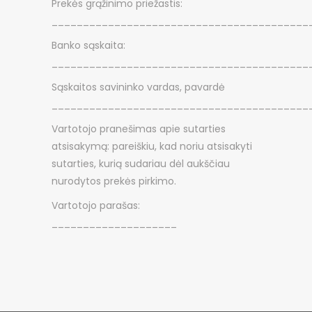
Prekės grąžinimo priežastis:
_________________________________________
Banko sąskaita:
_________________________________________
Sąskaitos savininko vardas, pavardė
_________________________________________
Vartotojo pranešimas apie sutarties
atsisakymą: pareiškiu, kad noriu atsisakyti
sutarties, kurią sudariau dėl aukščiau
nurodytos prekės pirkimo.
Vartotojo parašas:
____________________