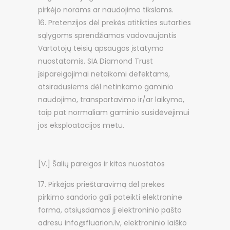
pirkėjo norams ar naudojimo tikslams.
Pretenzijos dėl prekės atitikties sutarties
sąlygoms sprendžiamos vadovaujantis
Vartotojų teisių apsaugos įstatymo
nuostatomis. SIA Diamond Trust
įsipareigojimai netaikomi defektams,
atsiradusiems dėl netinkamo gaminio
naudojimo, transportavimo ir/ar laikymo,
taip pat normaliam gaminio susidėvėjimui
jos eksploatacijos metu.
[V.] Šalių pareigos ir kitos nuostatos
Pirkėjas prieštaravimą dėl prekės
pirkimo sandorio gali pateikti elektronine
forma, atsiųsdamas jį elektroninio pašto
adresu info@fluarion.lv, elektroninio laiško