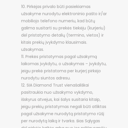
Pirkėjas privalo būti pasiekiamas
užsakyme nurodytu elektroninio pašto ir/ar
mobiliojo telefono numeriu, kad būtų
galima susitarti su prekės tiekėju (kurjeriu)
dėl pristatymo detalių (termino, vietos) ir
kitais prekių įvykdymo klausimais.
užsakymas.
Prekės pristatymas pagal užsakymą
laikomas įvykdytu, o užsakymas – įvykdytu,
jeigu prekė pristatoma per kurjerį pirkėjo
nurodytu siuntos adresu.
SIA Diamond Trust vienašališkai
pasitraukia nuo užsakymo vykdymo,
išskyrus atvejus, kai šalys susitaria kitaip,
jeigu prekių pristatymas negali būti atliktas
pagal užsakyme nurodytą pristatymo rūšį
per nurodytą laiką ir tvarka. šias Sąlygas