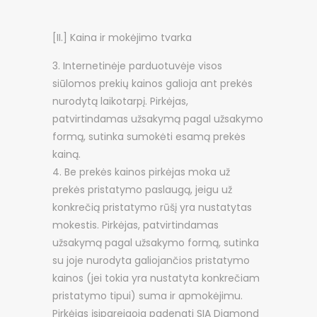
[II.] Kaina ir mokėjimo tvarka
Internetinėje parduotuvėje visos
siūlomos prekių kainos galioja ant prekės
nurodytą laikotarpį. Pirkėjas,
patvirtindamas užsakymą pagal užsakymo
formą, sutinka sumokėti esamą prekės
kainą.
Be prekės kainos pirkėjas moka už
prekės pristatymo paslaugą, jeigu už
konkrečią pristatymo rūšį yra nustatytas
mokestis. Pirkėjas, patvirtindamas
užsakymą pagal užsakymo formą, sutinka
su joje nurodyta galiojančios pristatymo
kainos (jei tokia yra nustatyta konkrečiam
pristatymo tipui) suma ir apmokėjimu.
Pirkėjas įsipareigoja padengti SIA Diamond