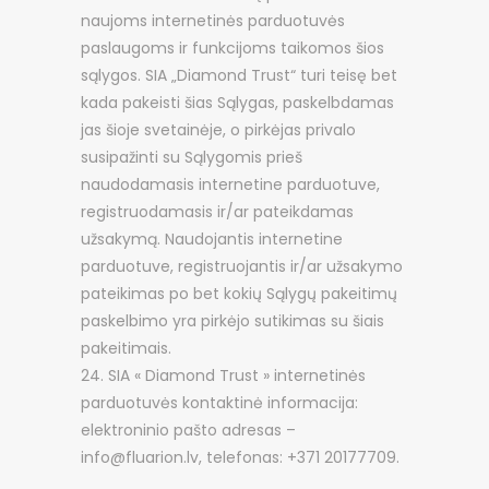
naujoms internetinės parduotuvės
paslaugoms ir funkcijoms taikomos šios
sąlygos. SIA „Diamond Trust“ turi teisę bet
kada pakeisti šias Sąlygas, paskelbdamas
jas šioje svetainėje, o pirkėjas privalo
susipažinti su Sąlygomis prieš
naudodamasis internetine parduotuve,
registruodamasis ir/ar pateikdamas
užsakymą. Naudojantis internetine
parduotuve, registruojantis ir/ar užsakymo
pateikimas po bet kokių Sąlygų pakeitimų
paskelbimo yra pirkėjo sutikimas su šiais
pakeitimais.
SIA « Diamond Trust » internetinės
parduotuvės kontaktinė informacija:
elektroninio pašto adresas –
info@fluarion.lv, telefonas: +371 20177709.