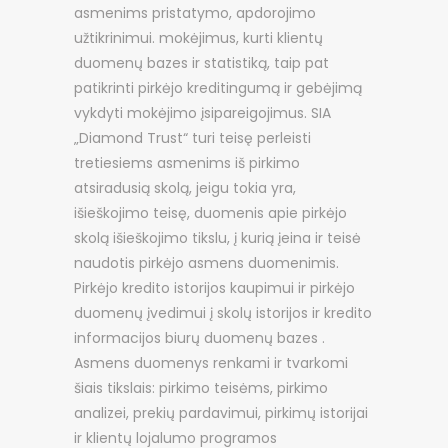
asmenims pristatymo, apdorojimo
užtikrinimui. mokėjimus, kurti klientų
duomenų bazes ir statistiką, taip pat
patikrinti pirkėjo kreditingumą ir gebėjimą
vykdyti mokėjimo įsipareigojimus. SIA
„Diamond Trust“ turi teisę perleisti
tretiesiems asmenims iš pirkimo
atsiradusią skolą, jeigu tokia yra,
išieškojimo teisę, duomenis apie pirkėjo
skolą išieškojimo tikslu, į kurią įeina ir teisė
naudotis pirkėjo asmens duomenimis.
Pirkėjo kredito istorijos kaupimui ir pirkėjo
duomenų įvedimui į skolų istorijos ir kredito
informacijos biurų duomenų bazes .
Asmens duomenys renkami ir tvarkomi
šiais tikslais: pirkimo teisėms, pirkimo
analizei, prekių pardavimui, pirkimų istorijai
ir klientų lojalumo programos