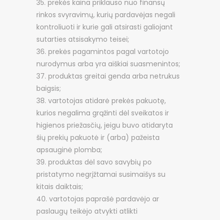
prekės kaina priklauso nuo finansų
rinkos svyravimų, kurių pardavėjas negali
kontroliuoti ir kurie gali atsirasti galiojant
sutarties atsisakymo teisei;
prekės pagamintos pagal vartotojo
nurodymus arba yra aiškiai suasmenintos;
produktas greitai genda arba netrukus
baigsis;
vartotojas atidarė prekės pakuotę,
kurios negalima grąžinti dėl sveikatos ir
higienos priežasčių, jeigu buvo atidaryta
šių prekių pakuotė ir (arba) pažeista
apsauginė plomba;
produktas dėl savo savybių po
pristatymo negrįžtamai susimaišys su
kitais daiktais;
vartotojas paprašė pardavėjo ar
paslaugų teikėjo atvykti atlikti