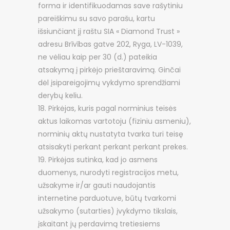
forma ir identifikuodamas save rašytiniu
pareiškimu su savo parašu, kartu
išsiunčiant jį raštu SIA « Diamond Trust »
adresu Brīvības gatve 202, Ryga, LV-1039,
ne vėliau kaip per 30 (d.) pateikia
atsakymą į pirkėjo prieštaravimą. Ginčai
dėl įsipareigojimų vykdymo sprendžiami
derybų keliu.
Pirkėjas, kuris pagal norminius teisės
aktus laikomas vartotoju (fiziniu asmeniu),
norminių aktų nustatyta tvarka turi teisę
atsisakyti perkant perkant perkant prekes.
Pirkėjas sutinka, kad jo asmens
duomenys, nurodyti registracijos metu,
užsakyme ir/ar gauti naudojantis
internetine parduotuve, būtų tvarkomi
užsakymo (sutarties) įvykdymo tikslais,
įskaitant jų perdavimą tretiesiems