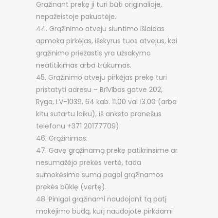
Grąžinant prekę ji turi būti originalioje,
nepažeistoje pakuotėje.
Grąžinimo atveju siuntimo išlaidas
apmoka pirkėjas, išskyrus tuos atvejus, kai
grąžinimo priežastis yra užsakymo
neatitikimas arba trūkumas.
Grąžinimo atveju pirkėjas prekę turi
pristatyti adresu – Brīvības gatve 202,
Ryga, LV-1039, 64 kab. 11.00 val 13.00 (arba
kitu sutartu laiku), iš anksto pranešus
telefonu +371 20177709).
Grąžinimas:
Gavę grąžinamą prekę patikrinsime ar
nesumažėjo prekės vertė, tada
sumokėsime sumą pagal grąžinamos
prekės būklę (vertę).
Pinigai grąžinami naudojant tą patį
mokėjimo būdą, kurį naudojote pirkdami