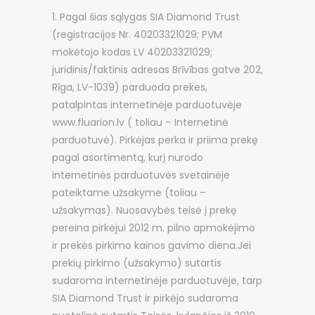
Pagal šias sąlygas SIA Diamond Trust
(registracijos Nr. 40203321029; PVM
mokėtojo kodas LV 40203321029;
juridinis/faktinis adresas Brīvības gatve 202,
Rīga, LV-1039) parduoda prekes,
patalpintas internetinėje parduotuvėje
www.fluarion.lv ( toliau – Internetinė
parduotuvė). Pirkėjas perka ir priima prekę
pagal asortimentą, kurį nurodo
internetinės parduotuvės svetainėje
pateiktame užsakyme (toliau –
užsakymas). Nuosavybės teisė į prekę
pereina pirkėjui 2012 m. pilno apmokėjimo
ir prekės pirkimo kainos gavimo diena.Jei
prekių pirkimo (užsakymo) sutartis
sudaroma internetinėje parduotuvėje, tarp
SIA Diamond Trust ir pirkėjo sudaroma