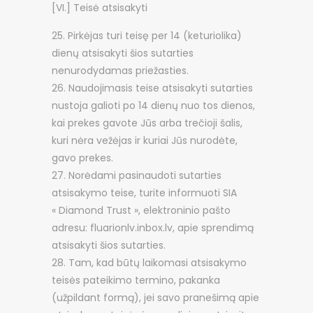
[VI.] Teisė atsisakyti
Pirkėjas turi teisę per 14 (keturiolika)
dienų atsisakyti šios sutarties
nenurodydamas priežasties.
Naudojimasis teise atsisakyti sutarties
nustoja galioti po 14 dienų nuo tos dienos,
kai prekes gavote Jūs arba trečioji šalis,
kuri nėra vežėjas ir kuriai Jūs nurodėte,
gavo prekes.
Norėdami pasinaudoti sutarties
atsisakymo teise, turite informuoti SIA
« Diamond Trust », elektroninio pašto
adresu: fluarionlv.inbox.lv, apie sprendimą
atsisakyti šios sutarties.
Tam, kad būtų laikomasi atsisakymo
teisės pateikimo termino, pakanka
(užpildant formą), jei savo pranešimą apie