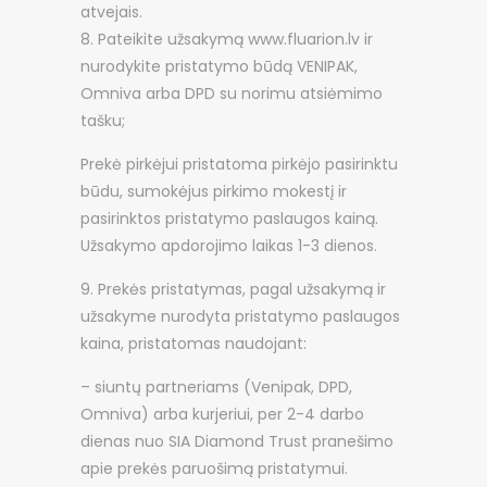
atvejais.
Pateikite užsakymą www.fluarion.lv ir
nurodykite pristatymo būdą VENIPAK,
Omniva arba DPD su norimu atsiėmimo
tašku;
Prekė pirkėjui pristatoma pirkėjo pasirinktu
būdu, sumokėjus pirkimo mokestį ir
pasirinktos pristatymo paslaugos kainą.
Užsakymo apdorojimo laikas 1-3 dienos.
Prekės pristatymas, pagal užsakymą ir
užsakyme nurodyta pristatymo paslaugos
kaina, pristatomas naudojant:
– siuntų partneriams (Venipak, DPD,
Omniva) arba kurjeriui, per 2-4 darbo
dienas nuo SIA Diamond Trust pranešimo
apie prekės paruošimą pristatymui.