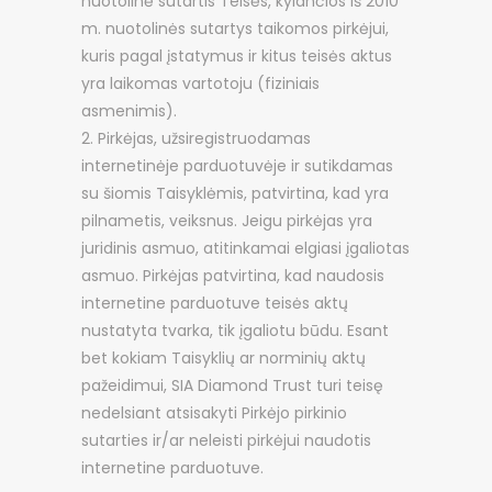
nuotolinė sutartis Teisės, kylančios iš 2010
m. nuotolinės sutartys taikomos pirkėjui,
kuris pagal įstatymus ir kitus teisės aktus
yra laikomas vartotoju (fiziniais
asmenimis).
Pirkėjas, užsiregistruodamas
internetinėje parduotuvėje ir sutikdamas
su šiomis Taisyklėmis, patvirtina, kad yra
pilnametis, veiksnus. Jeigu pirkėjas yra
juridinis asmuo, atitinkamai elgiasi įgaliotas
asmuo. Pirkėjas patvirtina, kad naudosis
internetine parduotuve teisės aktų
nustatyta tvarka, tik įgaliotu būdu. Esant
bet kokiam Taisyklių ar norminių aktų
pažeidimui, SIA Diamond Trust turi teisę
nedelsiant atsisakyti Pirkėjo pirkinio
sutarties ir/ar neleisti pirkėjui naudotis
internetine parduotuve.